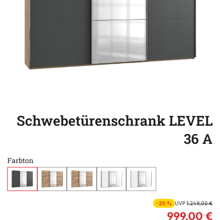
Schwebetürenschrank LEVEL
36 A
Farbton
-20 %
UVP
1.249,00 €
999,00 €