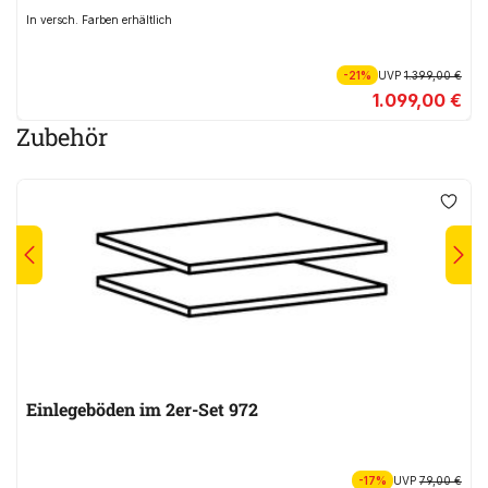
In versch. Farben erhältlich
-21%
UVP
1.399,00 €
1.099,00 €
Zubehör
Einlegeböden im 2er-Set 972
-17%
UVP
79,00 €