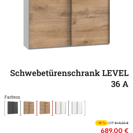
Schwebetürenschrank LEVEL
36 A
Farbton
-18 %
UVP
849,00 €
689,00 €