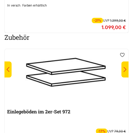
In versch. Farben erhältlich
-21%
UVP
1.399,00 €
1.099,00 €
Zubehör
Einlegeböden im 2er-Set 972
-17%
UVP
79,00 €