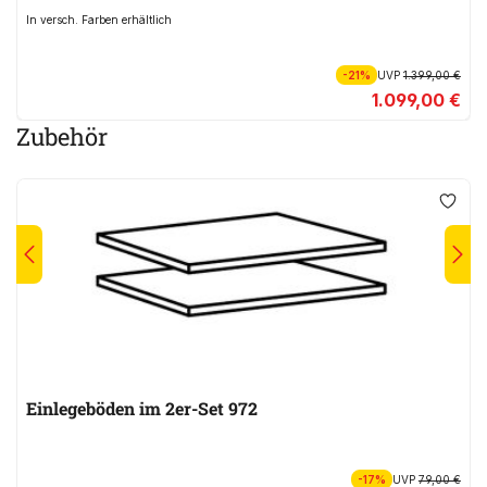
In versch. Farben erhältlich
-21%
UVP
1.399,00 €
1.099,00 €
Zubehör
Einlegeböden im 2er-Set 972
-17%
UVP
79,00 €