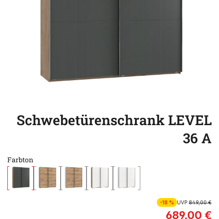
Schwebetürenschrank LEVEL
36 A
Farbton
-18 %
UVP
849,00 €
689,00 €