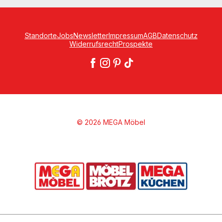
Standorte
Jobs
Newsletter
Impressum
AGB
Datenschutz
Widerrufsrecht
Prospekte
© 2026 MEGA Möbel