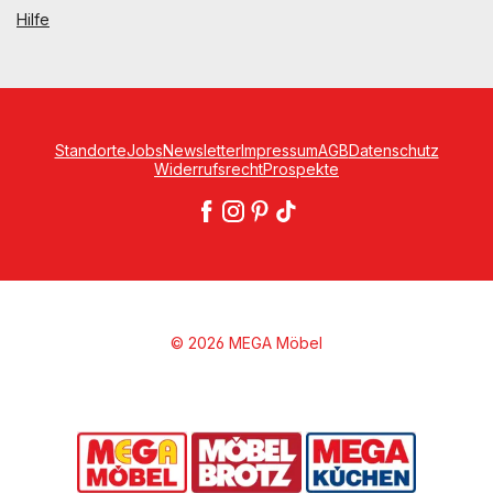
Hilfe
Standorte
Jobs
Newsletter
Impressum
AGB
Datenschutz
Widerrufsrecht
Prospekte
© 2026 MEGA Möbel