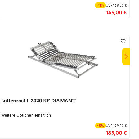
-11%
UVP
169,00 €
149,00 €
Lattenrost L 2020 KF DIAMANT
Weitere Optionen erhältlich
We
-5%
UVP
199,00 €
189,00 €