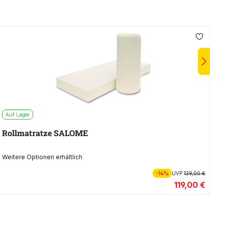
Auf Lager
A
Rollmatratze SALOME
K
Weitere Optionen erhältlich
We
-14%
UVP
139,00 €
119,00 €