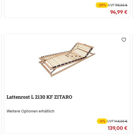
-20%
UVP
119,00 €
94,99 €
Lattenrost L 2130 KF ZITARO
Weitere Optionen erhältlich
-6%
UVP
149,00 €
139,00 €