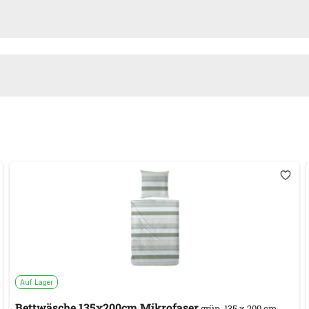
Auf Lager
Bettwäsche 135x200cm Mikrofaser
grün, 135 x 200 cm