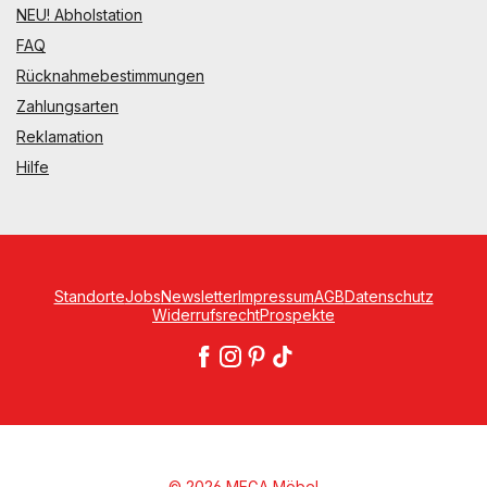
NEU! Abholstation
FAQ
Rücknahmebestimmungen
Zahlungsarten
Reklamation
Hilfe
Standorte
Jobs
Newsletter
Impressum
AGB
Datenschutz
Widerrufsrecht
Prospekte
© 2026 MEGA Möbel