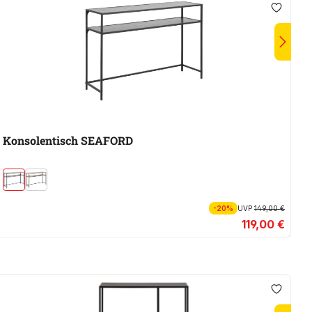
Konsolentisch SEAFORD
R
-20%
UVP
149,00 €
119,00 €