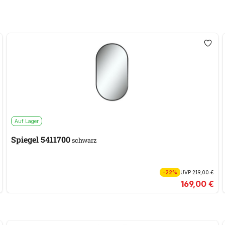
Auf Lager
Spiegel 5411700
schwarz
-22%
UVP
219,00 €
169,00 €