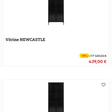
Vitrine NEWCASTLE
-18%
UVP
539,00 €
439,00 €