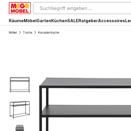
Räume
Möbel
Garten
Küchen
SALE
Ratgeber
Accessoires
Le
Möbel
Tische
Konsolentische