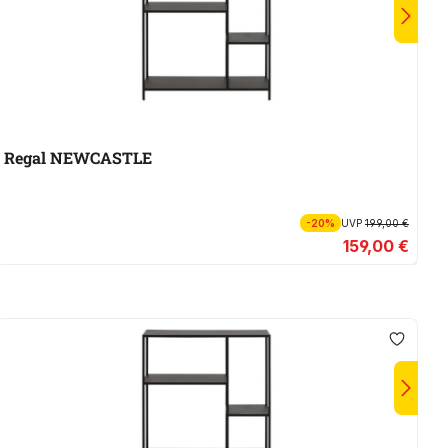
Regal NEWCASTLE
R
-20%
UVP
199,00 €
159,00 €