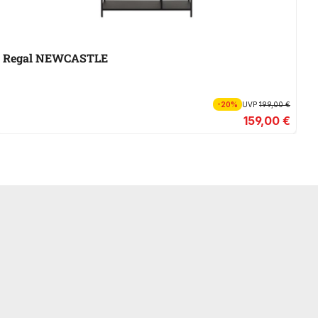
Regal NEWCASTLE
R
-20%
UVP
199,00 €
159,00 €