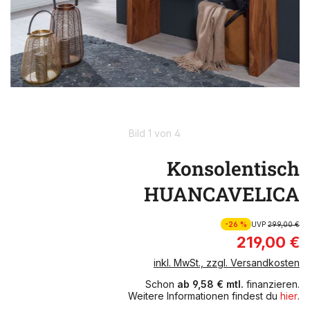
Bild 1 von 4
Konsolentisch
HUANCAVELICA
-26 %
UVP
299,00 €
219,00 €
inkl. MwSt., zzgl. Versandkosten
Schon
ab 9,58 € mtl.
finanzieren.
Weitere Informationen findest du
hier
.