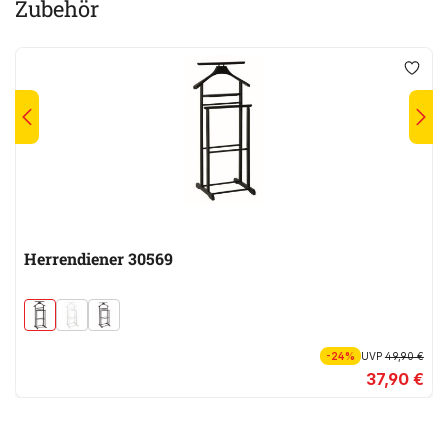
Zubehör
Herrendiener 30569
-24%
UVP
49,90 €
37,90 €