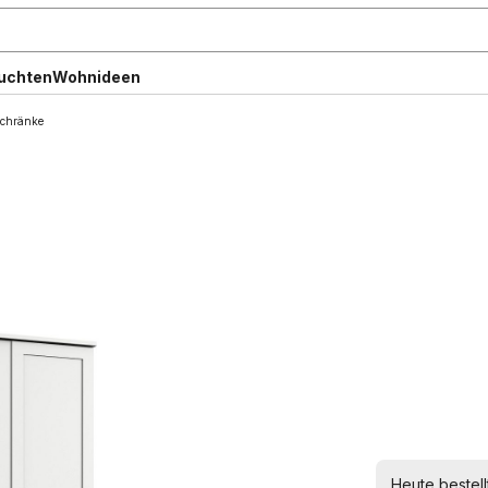
uchten
Wohnideen
schränke
Heute bestell