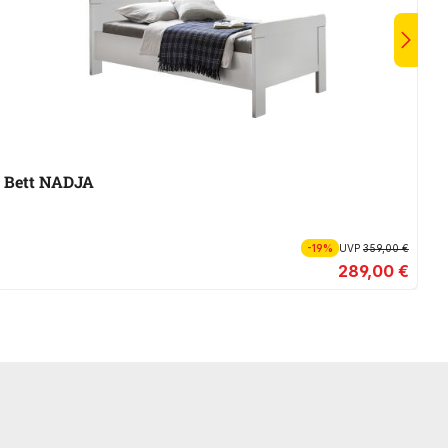
Bett NADJA
K
-19%
UVP
359,00 €
289,00 €