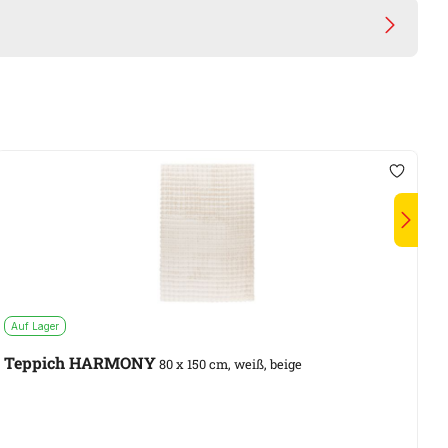
Auf Lager
S
Teppich HARMONY
80 x 150 cm, weiß, beige