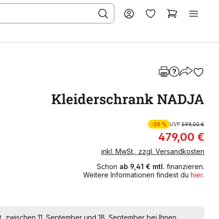
Kleiderschrank NADJA
-20 %
UVP
599,00 €
479,00 €
inkl. MwSt., zzgl. Versandkosten
Schon
ab 9,41 € mtl.
finanzieren.
Weitere Informationen findest du
hier
.
t, zwischen 11. September und 18. September bei Ihnen.