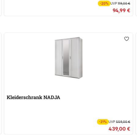
-20%
UVP
119,00 €
94,99 €
Kleiderschrank NADJA
-21%
UVP
559,00 €
439,00 €