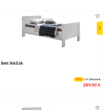
Bett NADJA
K
-19%
UVP
359,00 €
289,00 €