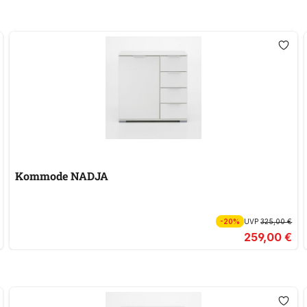
Kommode NADJA
-20%
UVP
325,00 €
259,00 €