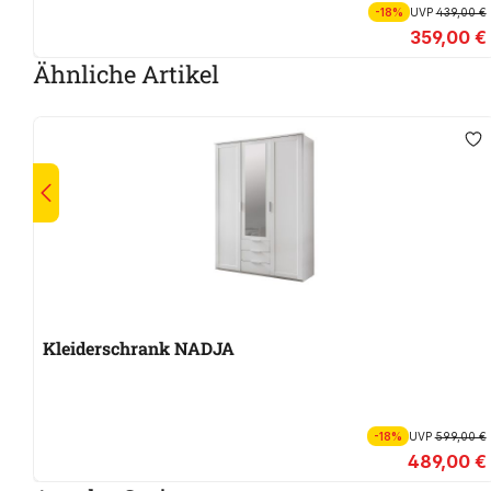
-18%
UVP
439,00 €
359,00 €
Ähnliche Artikel
Kleiderschrank NADJA
-18%
UVP
599,00 €
489,00 €