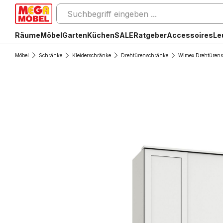
Räume
Möbel
Garten
Küchen
SALE
Ratgeber
Accessoires
Le
Möbel
Schränke
Kleiderschränke
Drehtürenschränke
Wimex Drehtüren