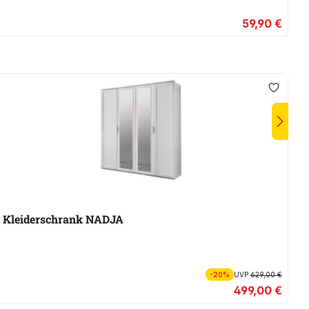
59,90 €
Kleiderschrank NADJA
K
In
-20%
UVP
629,00 €
499,00 €