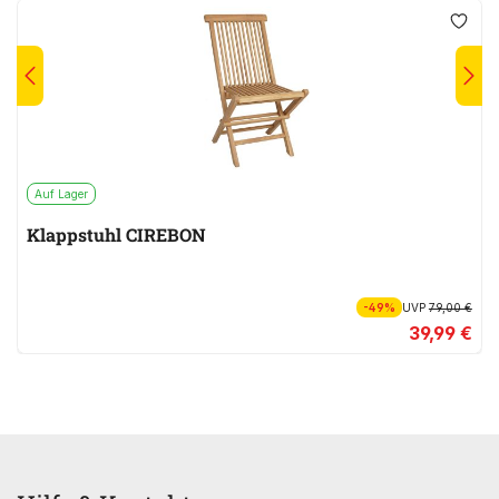
Auf Lager
Klappstuhl CIREBON
-49%
UVP
79,00 €
39,99 €