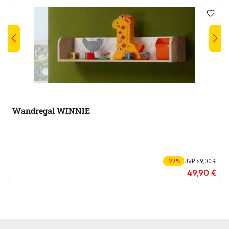
Wandregal WINNIE
-27%
UVP
69,00 €
49,90 €