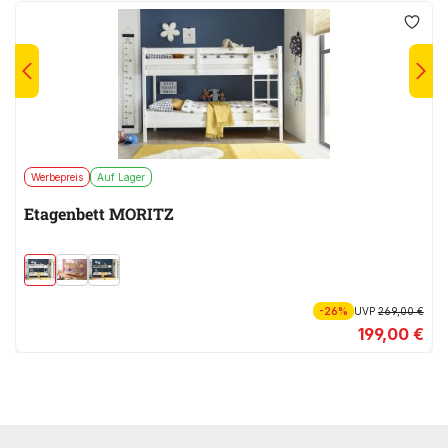
Werbepreis
Auf Lager
Etagenbett MORITZ
-26%
UVP
269,00 €
199,00 €