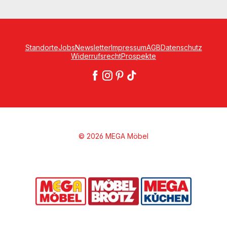
Standorte
Jobs
Newsletter
Impressum
AGB
Datenschutz
Widerrufsrecht
Prospekte
© 2026 MEGA Möbel