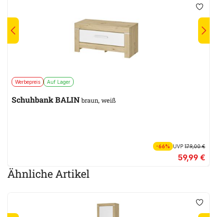
Werbepreis
Auf Lager
Schuhbank BALIN
braun, weiß
-66%
UVP
179,00 €
59,99 €
Ähnliche Artikel