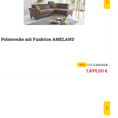
Polsterecke mit Funktion AMELAND
P
-19%
UVP
2.369,00 €
1.899,00 €