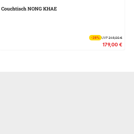
Couchtisch NONG KHAE
C
-28%
UVP
249,00 €
179,00 €