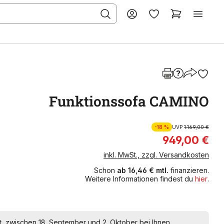
Funktionssofa CAMINO
-18 %
UVP
1.169,00 €
949,00 €
inkl. MwSt., zzgl. Versandkosten
Schon
ab 16,46 € mtl.
finanzieren.
Weitere Informationen findest du
hier
.
t, zwischen 18. September und 2. Oktober bei Ihnen.