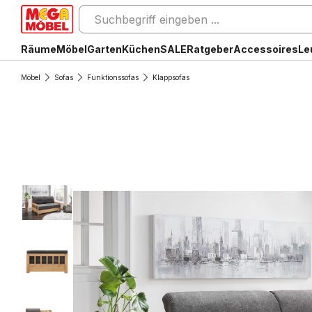
Räume
Möbel
Garten
Küchen
SALE
Ratgeber
Accessoires
Le
Möbel
Sofas
Funktionssofas
Klappsofas