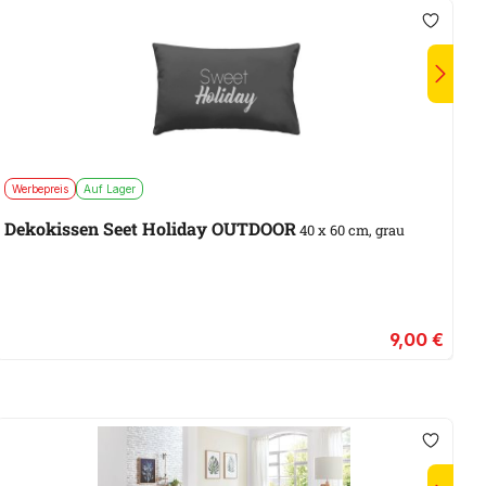
Werbepreis
Auf Lager
A
Dekokissen Seet Holiday OUTDOOR
W
40 x 60 cm, grau
9,00 €