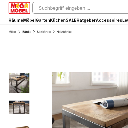
Räume
Möbel
Garten
Küchen
SALE
Ratgeber
Accessoires
Le
Möbel
Bänke
Sitzbänke
Holzbänke