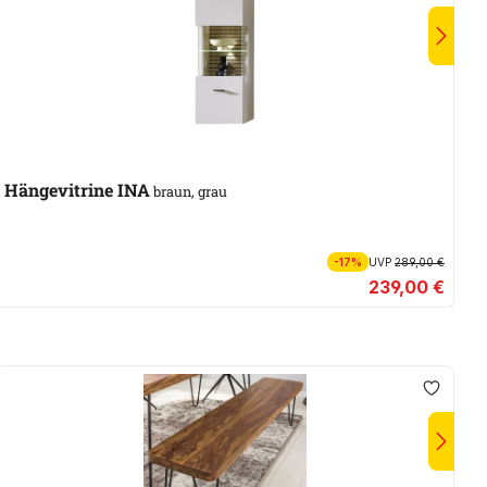
Hängevitrine INA
H
braun, grau
-17%
UVP
289,00 €
239,00 €