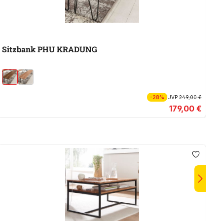
Sitzbank PHU KRADUNG
S
-28%
UVP
249,00 €
179,00 €