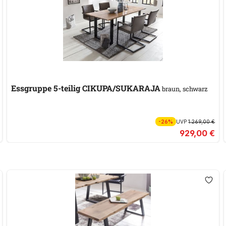
Essgruppe 5-teilig CIKUPA/SUKARAJA
braun, schwarz
-26%
UVP
1.269,00 €
929,00 €