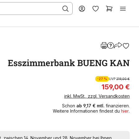
Esszimmerbank BUENG KAN
-27 %
UVP
219,00 €
159,00 €
inkl. MwSt., zzgl. Versandkosten
Schon
ab 9,17 € mtl.
finanzieren.
Weitere Informationen findest du
hier
.
lt, zwischen 14. November und 28. November bei Ihnen.