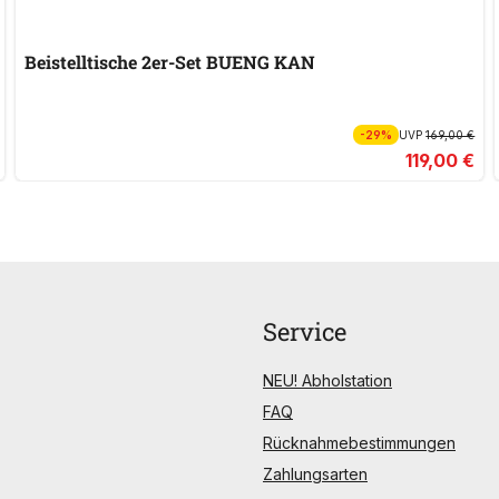
Beistelltische 2er-Set BUENG KAN
-29%
UVP
169,00 €
119,00 €
Service
NEU! Abholstation
FAQ
Rücknahmebestimmungen
Zahlungsarten