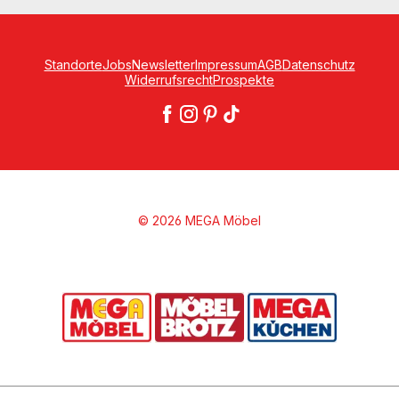
Standorte
Jobs
Newsletter
Impressum
AGB
Datenschutz
Widerrufsrecht
Prospekte
© 2026 MEGA Möbel