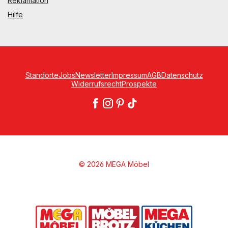
Reklamation
Hilfe
Standorte
Jobs
Newsletter
Impressum
AGB
Datenschutz
Widerrufsrecht
Prospekte
© 2026 MEGA Möbel