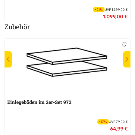
-21%
UVP
1.399,00 €
1.099,00 €
Zubehör
Einlegeböden im 2er-Set 972
-17%
UVP
79,00 €
64,99 €