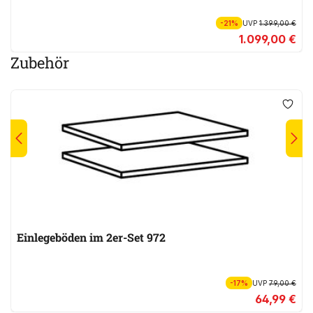
-21%
UVP
1.399,00 €
1.099,00 €
Zubehör
Einlegeböden im 2er-Set 972
-17%
UVP
79,00 €
64,99 €