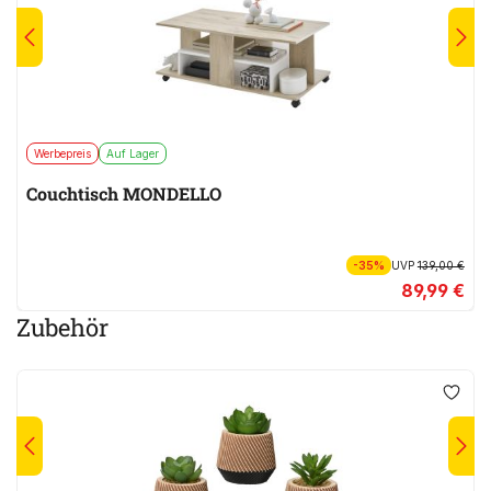
Werbepreis
Auf Lager
Couchtisch MONDELLO
-35%
UVP
139,00 €
89,99 €
Zubehör