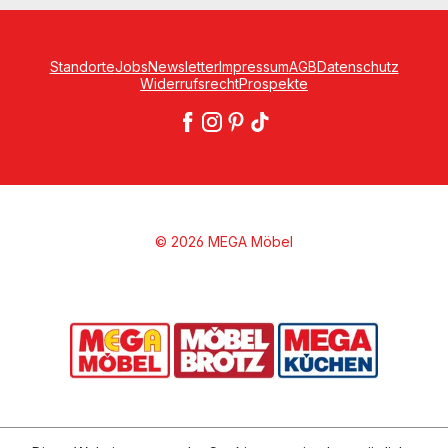
Standorte
Jobs
Newsletter
Impressum
AGB
Datenschutz
Widerrufsrecht
Prospekte
© 2026 MEGA Möbel