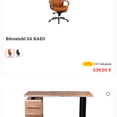
Bürostuhl SA KAEO
-27%
UVP
739,00 €
539,00 €