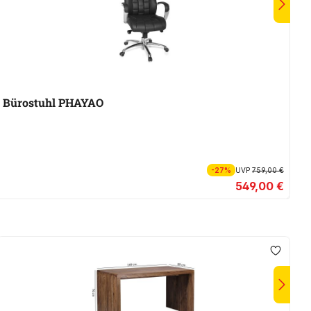
Bürostuhl PHAYAO
B
-27%
UVP
759,00 €
549,00 €