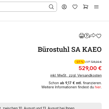
Bürostuhl SA KAEO
-27 %
UVP
729,00 €
529,00 €
inkl. MwSt., zzgl. Versandkosten
Schon
ab 9,17 € mtl.
finanzieren.
Weitere Informationen findest du
hier
.
t, zwischen 10. August und 13. August bei Ihnen.