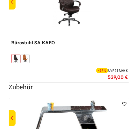
Bürostuhl SA KAEO
-27%
UVP
739,00 €
539,00 €
Zubehör