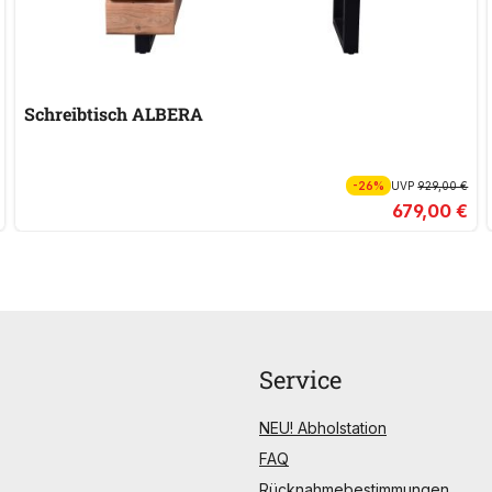
Schreibtisch ALBERA
-26%
UVP
929,00 €
679,00 €
Service
NEU! Abholstation
FAQ
Rücknahmebestimmungen