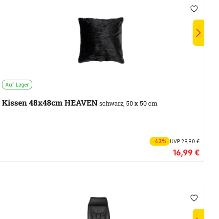
Auf Lager
A
Kissen 48x48cm HEAVEN
W
schwarz, 50 x 50 cm
-43%
UVP
29,90 €
16,99 €