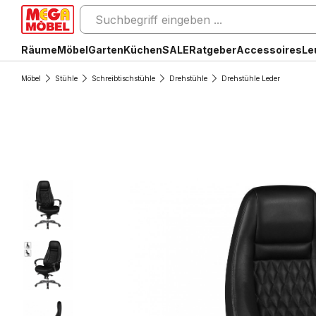
Räume
Möbel
Garten
Küchen
SALE
Ratgeber
Accessoires
Le
Möbel
Stühle
Schreibtischstühle
Drehstühle
Drehstühle Leder