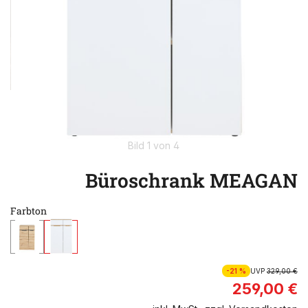
Bild 1 von 4
Büroschrank MEAGAN
Farbton
-21 %
UVP
329,00 €
259,00 €