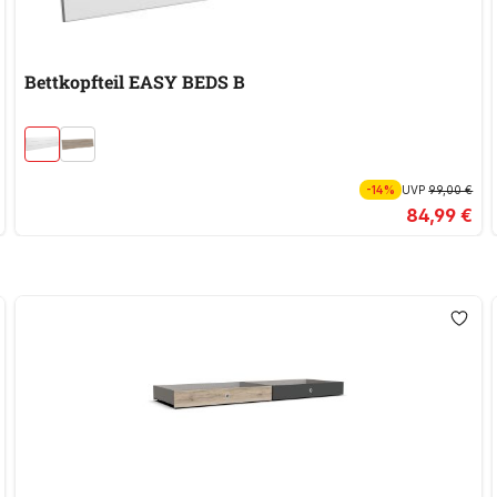
Bettkopfteil EASY BEDS B
-14%
UVP
99,00 €
84,99 €