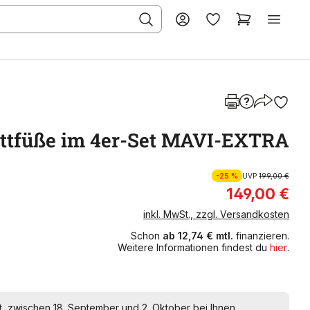
ttfüße im 4er-Set MAVI-EXTRA
-25 %
UVP
199,00 €
149,00 €
inkl. MwSt., zzgl. Versandkosten
Schon
ab 12,74 € mtl.
finanzieren.
Weitere Informationen findest du
hier
.
t, zwischen 18. September und 2. Oktober bei Ihnen.