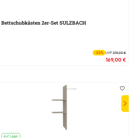
W
Bettschubkästen 2er-Set SULZBACH
M
-22%
UVP
219,00 €
169,00 €
Auf Lager
A