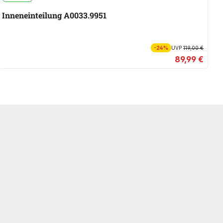
Inneneinteilung A0033.9951
I
-24%
UVP
119,00 €
89,99 €