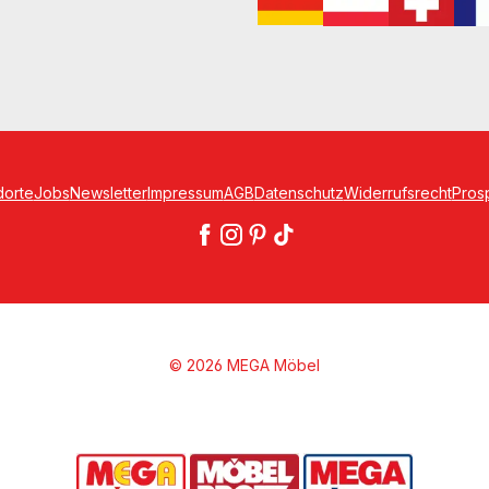
dorte
Jobs
Newsletter
Impressum
AGB
Datenschutz
Widerrufsrecht
Pros
© 2026 MEGA Möbel