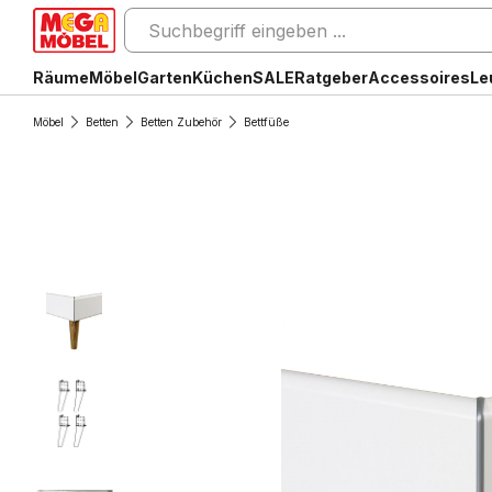
Räume
Möbel
Garten
Küchen
SALE
Ratgeber
Accessoires
Le
Möbel
Betten
Betten Zubehör
Bettfüße