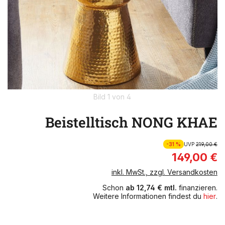
Bild 1 von 4
Beistelltisch NONG KHAE
-31 %
UVP
219,00 €
149,00 €
inkl. MwSt., zzgl. Versandkosten
Schon
ab 12,74 € mtl.
finanzieren.
Weitere Informationen findest du
hier
.