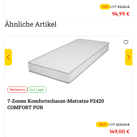
-4%
UVP
99,00 €
94,99 €
Ähnliche Artikel
Werbepreis
Auf Lager
7-Zonen Komfortschaum-Matratze P2420
COMFORT PUR
-34%
UVP
229,00 €
149,00 €