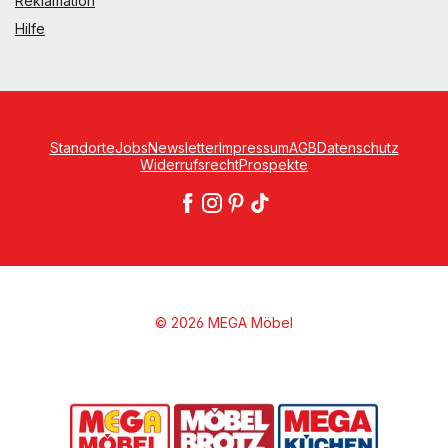
Reklamation
Hilfe
Standorte
Jobs
Newsletter
Impressum
AGB
Datenschutz
Widerrufsrecht
Prospekte
© 2026 MEGA Möbel