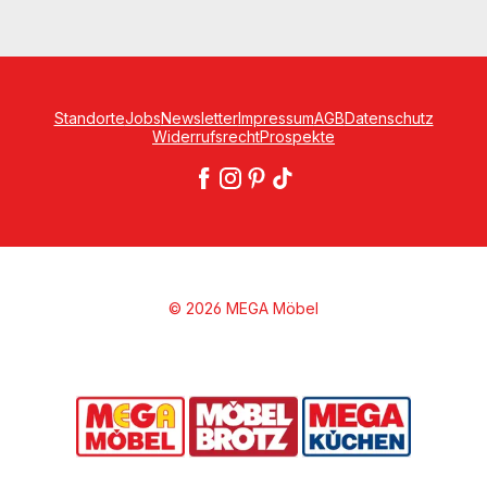
Standorte
Jobs
Newsletter
Impressum
AGB
Datenschutz
Widerrufsrecht
Prospekte
© 2026 MEGA Möbel