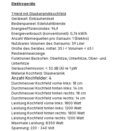
Elektrogeräte
1 Herd mit Glaskeramikkochfeld
Geräteart: Einbauherdset
Bedienpaneel: Edelstahlblende
Energieeffizienzindex: 94,9
Energieverbrauch (konventionell): 0,76 kW/h
Anzahl Wärmequellen pro Garraum: 1 (Elektro)
Nutzbares Volumen des Garraums: 59 Liter
Größe des Gerätes: mittel: 35 l < Volumen < 65 l
Restwärmeanzeige
Funktionen Backofen: Oberhitze, Unterhitze, Ober- und
Unterhitze
Geräuschemission: < 52 dB (A) re 1 pW
Material Kochfeld: Glaskeramik
Anzahl Kochfelder: 4
Durchmesser Kochfeld vorne links: 18 cm
Durchmesser Kochfeld hinten links: 14 cm
Durchmesser Kochfeld hinten rechts: 18 cm
Durchmesser Kochfeld vorne rechts: 14 cm
Leistung Kochfeld vorne links: 1800 Watt
Leistung Kochfeld hinten links: 1200 Watt
Leistung Kochfeld hinten rechts: 1800 Watt
Leistung Kochfeld vorne rechts: 1200 Watt
Maximale Leistung: 8350 Watt
Spannung: 220 - 240 Volt