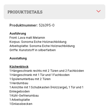
PRODUKTDETAILS
Produktnummer:
526395-0
Ausführung
Front: Lava matt Melamin
Korpus: Sonoma Eiche Holznachbildung
Arbeitsplatte: Sonoma Eiche Holznachbildung
Griffe: Kunststoff in silberfarben
Ausstattung
Küchenblock
1 Hängeschrank rechts mit 2 Türen und 2 Fachböden
1 Hängeschrank mit 1 Tür und 1 Fachboden
1 Spülenunterbau mit 2 Türen
1 Herdumbau
1 Anrichte mit 1 Schubkasten (Holzzarge), 1 Tür und 1
Einlegeboden
1 Kühl-Gefrierumbau
1 Arbeitsplatte
1 Einlassbecken