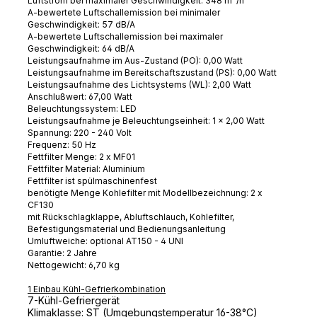
Luftstrom bei maximaler Geschwindigkeit: 348 m³/h
A-bewertete Luftschallemission bei minimaler
Geschwindigkeit: 57 dB/A
A-bewertete Luftschallemission bei maximaler
Geschwindigkeit: 64 dB/A
Leistungsaufnahme im Aus-Zustand (PO): 0,00 Watt
Leistungsaufnahme im Bereitschaftszustand (PS): 0,00 Watt
Leistungsaufnahme des Lichtsystems (WL): 2,00 Watt
Anschlußwert: 67,00 Watt
Beleuchtungssystem: LED
Leistungsaufnahme je Beleuchtungseinheit: 1 x 2,00 Watt
Spannung: 220 - 240 Volt
Frequenz: 50 Hz
Fettfilter Menge: 2 x MF01
Fettfilter Material: Aluminium
Fettfilter ist spülmaschinenfest
benötigte Menge Kohlefilter mit Modellbezeichnung: 2 x
CF130
mit Rückschlagklappe, Abluftschlauch, Kohlefilter,
Befestigungsmaterial und Bedienungsanleitung
Umluftweiche: optional AT150 - 4 UNI
Garantie: 2 Jahre
Nettogewicht: 6,70 kg
1 Einbau Kühl-Gefrierkombination
7-Kühl-Gefriergerät
Klimaklasse: ST (Umgebungstemperatur 16-38°C)