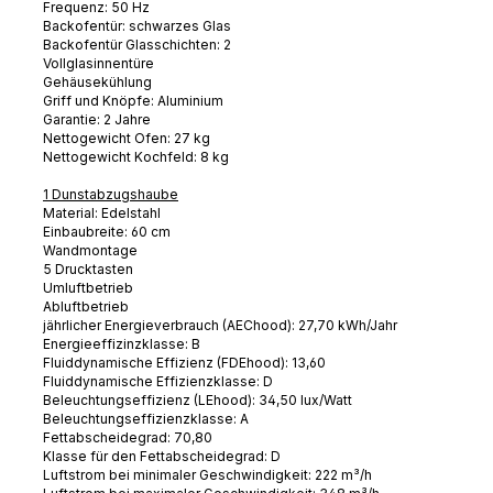
Frequenz: 50 Hz
Backofentür: schwarzes Glas
Backofentür Glasschichten: 2
Vollglasinnentüre
Gehäusekühlung
Griff und Knöpfe: Aluminium
Garantie: 2 Jahre
Nettogewicht Ofen: 27 kg
Nettogewicht Kochfeld: 8 kg
1 Dunstabzugshaube
Material: Edelstahl
Einbaubreite: 60 cm
Wandmontage
5 Drucktasten
Umluftbetrieb
Abluftbetrieb
jährlicher Energieverbrauch (AEChood): 27,70 kWh/Jahr
Energieeffizinzklasse: B
Fluiddynamische Effizienz (FDEhood): 13,60
Fluiddynamische Effizienzklasse: D
Beleuchtungseffizienz (LEhood): 34,50 lux/Watt
Beleuchtungseffizienzklasse: A
Fettabscheidegrad: 70,80
Klasse für den Fettabscheidegrad: D
Luftstrom bei minimaler Geschwindigkeit: 222 m³/h