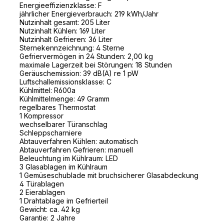
Energieeffizienzklasse: F
jährlicher Energieverbrauch: 219 kWh/Jahr
Nutzinhalt gesamt: 205 Liter
Nutzinhalt Kühlen: 169 Liter
Nutzinhalt Gefrieren: 36 Liter
Sternekennzeichnung: 4 Sterne
Gefriervermögen in 24 Stunden: 2,00 kg
maximale Lagerzeit bei Störungen: 18 Stunden
Geräuschemission: 39 dB(A) re 1 pW
Luftschallemissionsklasse: C
Kühlmittel: R600a
Kühlmittelmenge: 49 Gramm
regelbares Thermostat
1 Kompressor
wechselbarer Türanschlag
Schleppscharniere
Abtauverfahren Kühlen: automatisch
Abtauverfahren Gefrieren: manuell
Beleuchtung im Kühlraum: LED
3 Glasablagen im Kühlraum
1 Gemüseschublade mit bruchsicherer Glasabdeckung
4 Türablagen
2 Eierablagen
1 Drahtablage im Gefrierteil
Gewicht: ca. 42 kg
Garantie: 2 Jahre