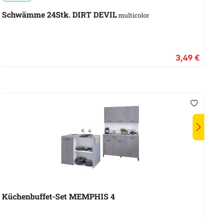
Schwämme 24Stk. DIRT DEVIL
G
multicolor
3,49 €
Küchenbuffet-Set MEMPHIS 4
K