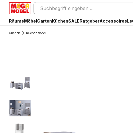
Räume
Möbel
Garten
Küchen
SALE
Ratgeber
Accessoires
Le
Küchen
Küchenmöbel