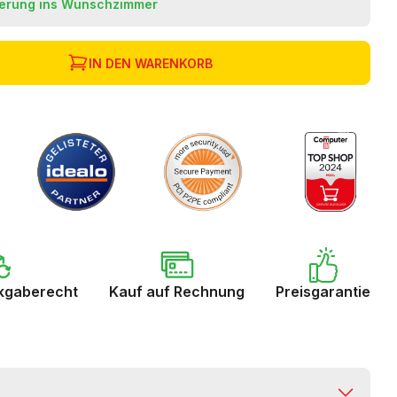
ferung ins Wunschzimmer
IN DEN WARENKORB
kgaberecht
Kauf auf Rechnung
Preisgarantie