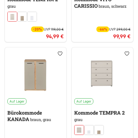
CARISSIO
grau
braun, schwarz
-20%
UVP
119,00 €
-66%
UVP
299,00 €
94,99 €
99,99 €
Auf Lager
Auf Lager
Bürokommode
Kommode TEMPRA 2
KANADA
braun, grau
grau