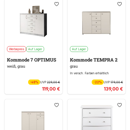
Werbepreis
Auf Lager
Auf Lager
Kommode 7 OPTIMUS
Kommode TEMPRA 2
weiß, grau
grau
In versch. Farben erhältlich
-48%
UVP
229,00 €
-22%
UVP
179,00 €
119,00 €
139,00 €