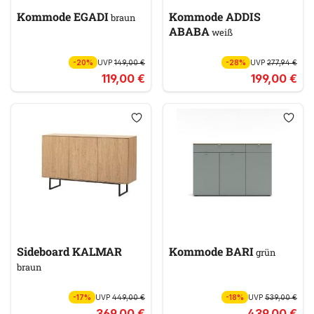
Kommode EGADI
Kommode ADDIS
braun
ABABA
weiß
-20%
UVP
149,00 €
-28%
UVP
277,94 €
119,00 €
199,00 €
Sideboard KALMAR
Kommode BARI
grün
braun
-17%
UVP
449,00 €
-18%
UVP
539,00 €
369,00 €
439,00 €