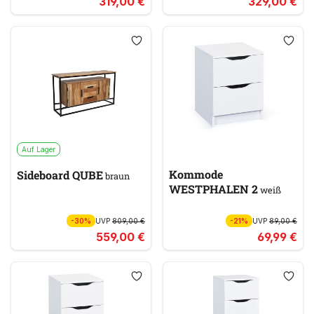
319,00 €
329,00 €
Auf Lager
Kommode
Sideboard QUBE
braun
WESTPHALEN 2
weiß
-30%
UVP
809,00 €
-21%
UVP
89,00 €
559,00 €
69,99 €