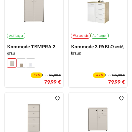
Auf Lager
Werbepreis
Auf Lager
Kommode TEMPRA 2
Kommode 3 PABLO
weiß,
grau
braun
-19%
UVP
99,00 €
-42%
UVP
139,00 €
79,99 €
79,99 €