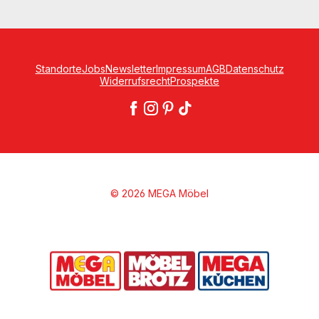
Standorte
Jobs
Newsletter
Impressum
AGB
Datenschutz
Widerrufsrecht
Prospekte
© 2026 MEGA Möbel