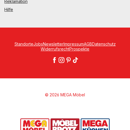
Reklamation
Hilfe
Standorte
Jobs
Newsletter
Impressum
AGB
Datenschutz
Widerrufsrecht
Prospekte
© 2026 MEGA Möbel