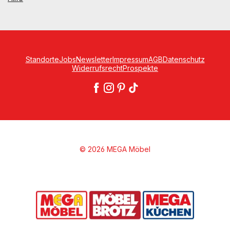
Standorte
Jobs
Newsletter
Impressum
AGB
Datenschutz
Widerrufsrecht
Prospekte
© 2026 MEGA Möbel