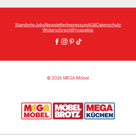
Standorte
Jobs
Newsletter
Impressum
AGB
Datenschutz
Widerrufsrecht
Prospekte
© 2026 MEGA Möbel