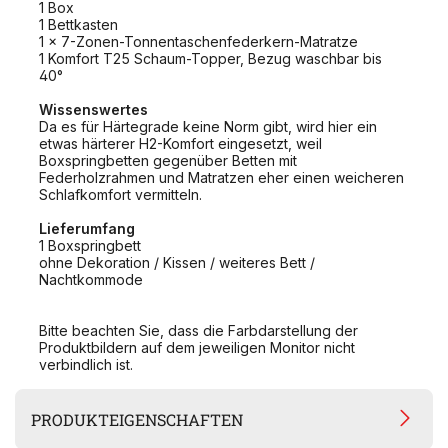
1 Box
1 Bettkasten
1 x 7-Zonen-Tonnentaschenfederkern-Matratze
1 Komfort T25 Schaum-Topper, Bezug waschbar bis
40°
Wissenswertes
Da es für Härtegrade keine Norm gibt, wird hier ein
etwas härterer H2-Komfort eingesetzt, weil
Boxspringbetten gegenüber Betten mit
Federholzrahmen und Matratzen eher einen weicheren
Schlafkomfort vermitteln.
Lieferumfang
1 Boxspringbett
ohne Dekoration / Kissen / weiteres Bett /
Nachtkommode
Bitte beachten Sie, dass die Farbdarstellung der
Produktbildern auf dem jeweiligen Monitor nicht
verbindlich ist.
PRODUKTEIGENSCHAFTEN